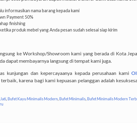
lalu informasikan nama barang kepada kami
Down Payment 50%
hap finishing
etika produk mebel yang Anda pesan sudah selesai siap kirim
langsung ke Workshop/Showroom kami yang berada di Kota Jep
Anda dapat membayarnya langsung di tempat kami juga.
as kunjungan dan kepercayaanya kepada perusahaan kami
Ol
terbaik, karena bagi kami kepuasan pelanggan adalah kesuksesa
Jati
,
Bufet Kayu Minimalis Modern
,
Bufet Minimalis
,
Bufet Minimalis Modern Terb
ru