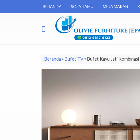
BERANDA
SOFA TAMU
MEJA MAKAN
K
Beranda
»
Bufet TV
»
Bufet Kayu Jati Kombinasi