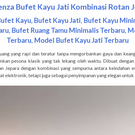
nza Bufet Kayu Jati Kombinasi Rotan 
ufet Kayu
,
Bufet Kayu Jati
,
Bufet Kayu Mini
aru
,
Bufet Ruang Tamu Minimalis Terbaru
,
Mo
Terbaru
,
Model Bufet Kayu Jati Terbaru
ruang yang rapi dan teratur tanpa mengorbankan gaya dan ke
n pesona klasik yang tak lekang oleh waktu. Dibuat dengan p
n Jepara dengan kombinasi yang sempurna antara keindahan est
at elektronik, tetapi juga sebagai penyimpanan yang elegan untuk