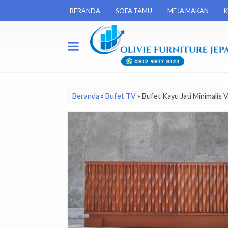
BERANDA
SOFA TAMU
MEJA MAKAN
K
Beranda
»
Bufet TV
»
Bufet Kayu Jati Minimalis 