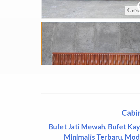
clic
Cabin
Bufet Jati Mewah
,
Bufet Kay
Minimalis Terbaru
,
Mode