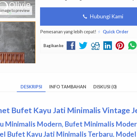
k image to preview
Hubungi Kami
Pemesanan yang lebih cepat!
Quick Order
Bagikan ke
DESKRIPSI
INFO TAMBAHAN
DISKUSI (0)
et Bufet Kayu Jati Minimalis Vintage 
u Minimalis Modern
,
Bufet Minimalis Moder
l Bufet Kayu Jati Minimalis Terbaru
,
Model 