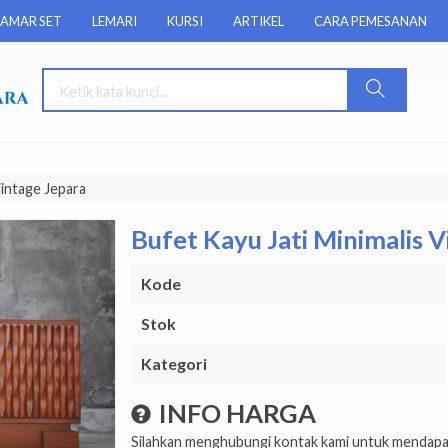
AMAR SET
LEMARI
KURSI
ARTIKEL
CARA PEMESANAN
Vintage Jepara
Bufet Kayu Jati Minimalis 
Kode
Stok
Kategori
INFO HARGA
Silahkan menghubungi kontak kami untuk mendapat