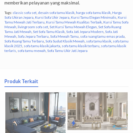
memberikan pelayanan yang maksimal.
Tags:
classic sofa set
,
desain sofa tamu klasik
,
harga sofa tamu klasik
,
Harga
Sofa Ukiran Jepara
,
Kursi Sofa Ukir Jepara
,
Kursi Tamu Elegan Minimalis
,
Kursi
Tamu Mewah Jati Terbaru
,
Kursi Tamu Mewah Kualitas Terbaik
,
Kursi Tamu Sofa
Mewah
,
livingroom sofa set
,
Set Kursi Tamu Mewah Elegan
,
Set Sofa Ruang
Tamu Jati Mewah
,
Set Sofa Tamu Klasik
,
Sofa Jati Jepara Modern
,
Sofa Jati
Mewah
,
Sofa Jepara Terbaru
,
Sofa Mewah Tamu
,
sofa ruang tamu emas prada
,
Sofa Ruang Tamu Terbaru
,
Sofa Sudut Klasik Mewah
,
sofa tamu klasik
,
sofa tamu
klasik 2025
,
sofa tamu klasik jakarta
,
sofa tamu klasik terbaru
,
sofa tamu klasik
terlaris
,
sofa tamu mewah
,
Sofa Tamu Ukir Jati Jepara
Produk Terkait