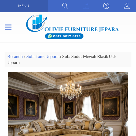
MENU
Beranda
»
Sofa Tamu Jepara
»
Sofa Sudut Mewah Klasik Ukir
Jepara