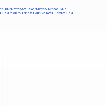
at Tidur Mewah
,
Set Kamar Mewah
,
Tempat Tidur
t Tidur Modern
,
Tempat Tidur Pengantin
,
Tempat Tidur