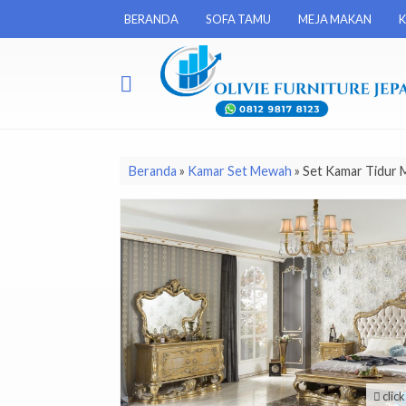
BERANDA
SOFA TAMU
MEJA MAKAN
K
Beranda
»
Kamar Set Mewah
»
Set Kamar Tidur 
clic