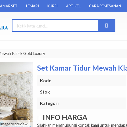
AMAR SET
LEMARI
KURSI
ARTIKEL
CARA PEMESANAN
Mewah Klasik Gold Luxury
Set Kamar Tidur Mewah Kla
Kode
Stok
Kategori
INFO HARGA
k image to preview
Silahkan menghubungi kontak kami untuk mendapat