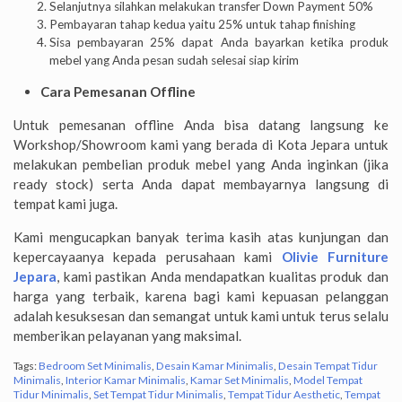
Selanjutnya silahkan melakukan transfer Down Payment 50%
Pembayaran tahap kedua yaitu 25% untuk tahap finishing
Sisa pembayaran 25% dapat Anda bayarkan ketika produk
mebel yang Anda pesan sudah selesai siap kirim
Cara Pemesanan Offline
Untuk pemesanan offline Anda bisa datang langsung ke
Workshop/Showroom kami yang berada di Kota Jepara untuk
melakukan pembelian produk mebel yang Anda inginkan (jika
ready stock) serta Anda dapat membayarnya langsung di
tempat kami juga.
Kami mengucapkan banyak terima kasih atas kunjungan dan
kepercayaanya kepada perusahaan kami
Olivie Furniture
Jepara
, kami pastikan Anda mendapatkan kualitas produk dan
harga yang terbaik, karena bagi kami kepuasan pelanggan
adalah kesuksesan dan semangat untuk kami untuk terus selalu
memberikan pelayanan yang maksimal.
Tags:
Bedroom Set Minimalis
,
Desain Kamar Minimalis
,
Desain Tempat Tidur
Minimalis
,
Interior Kamar Minimalis
,
Kamar Set Minimalis
,
Model Tempat
Tidur Minimalis
,
Set Tempat Tidur Minimalis
,
Tempat Tidur Aesthetic
,
Tempat