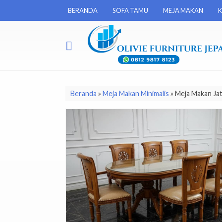
BERANDA
SOFA TAMU
MEJA MAKAN
K
Beranda
»
Meja Makan Minimalis
»
Meja Makan Jati