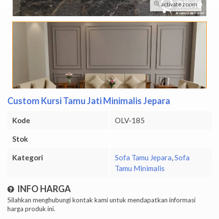
activate zoom
Custom Kursi Tamu Jati Minimalis Jepara
Kode
OLV-185
Stok
Kategori
Sofa Tamu Jepara
,
Sofa
Tamu Minimalis
INFO HARGA
Silahkan menghubungi kontak kami untuk mendapatkan informasi
harga produk ini.